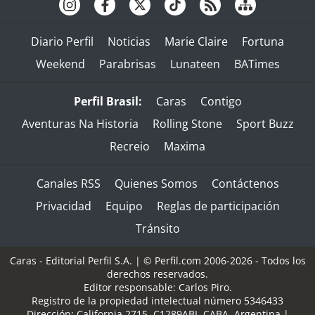
Diario Perfil
Noticias
Marie Claire
Fortuna
Weekend
Parabrisas
Lunateen
BATimes
Perfil Brasil:
Caras
Contigo
Aventuras Na Historia
Rolling Stone
Sport Buzz
Recreio
Maxima
Canales RSS
Quienes Somos
Contáctenos
Privacidad
Equipo
Reglas de participación
Tránsito
Caras - Editorial Perfil S.A.
| © Perfil.com 2006-2026 - Todos los
derechos reservados.
Editor responsable: Carlos Piro.
Registro de la propiedad intelectual número 5346433
Dirección:
California 2715
,
C1289ABI
,
CABA, Argentina
|