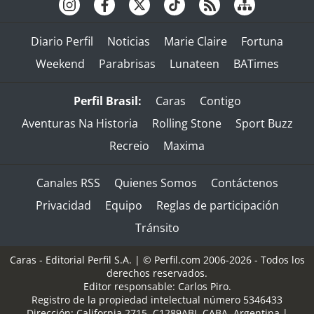
Diario Perfil
Noticias
Marie Claire
Fortuna
Weekend
Parabrisas
Lunateen
BATimes
Perfil Brasil:
Caras
Contigo
Aventuras Na Historia
Rolling Stone
Sport Buzz
Recreio
Maxima
Canales RSS
Quienes Somos
Contáctenos
Privacidad
Equipo
Reglas de participación
Tránsito
Caras - Editorial Perfil S.A.
| © Perfil.com 2006-2026 - Todos los
derechos reservados.
Editor responsable: Carlos Piro.
Registro de la propiedad intelectual número 5346433
Dirección:
California 2715
,
C1289ABI
,
CABA, Argentina
|