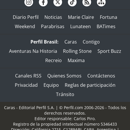
Diario Perfil
Noticias
Marie Claire
Fortuna
Weekend
Parabrisas
Lunateen
BATimes
Perfil Brasil:
Caras
Contigo
Aventuras Na Historia
Rolling Stone
Sport Buzz
Recreio
Maxima
Canales RSS
Quienes Somos
Contáctenos
Privacidad
Equipo
Reglas de participación
Tránsito
Caras - Editorial Perfil S.A.
| © Perfil.com 2006-2026 - Todos los
derechos reservados.
Editor responsable: Carlos Piro.
Registro de la propiedad intelectual número 5346433
Dirección:
California 2715
,
C1289ABI
,
CABA, Argentina
|