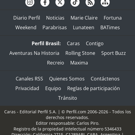
Diario Perfil
Noticias
Marie Claire
Fortuna
Weekend
Parabrisas
Lunateen
BATimes
Perfil Brasil:
Caras
Contigo
Aventuras Na Historia
Rolling Stone
Sport Buzz
Recreio
Maxima
Canales RSS
Quienes Somos
Contáctenos
Privacidad
Equipo
Reglas de participación
Tránsito
Caras - Editorial Perfil S.A.
| © Perfil.com 2006-2026 - Todos los
derechos reservados.
Editor responsable: Carlos Piro.
Registro de la propiedad intelectual número 5346433
Dirección:
California 2715
,
C1289ABI
,
CABA, Argentina
|