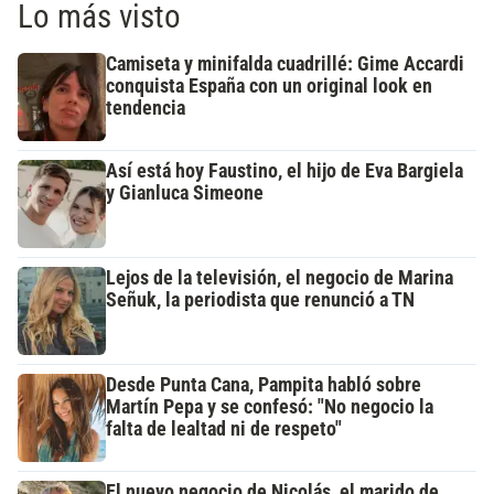
Lo más visto
Camiseta y minifalda cuadrillé: Gime Accardi
conquista España con un original look en
tendencia
Así está hoy Faustino, el hijo de Eva Bargiela
y Gianluca Simeone
Lejos de la televisión, el negocio de Marina
Señuk, la periodista que renunció a TN
Desde Punta Cana, Pampita habló sobre
Martín Pepa y se confesó: "No negocio la
falta de lealtad ni de respeto"
El nuevo negocio de Nicolás, el marido de