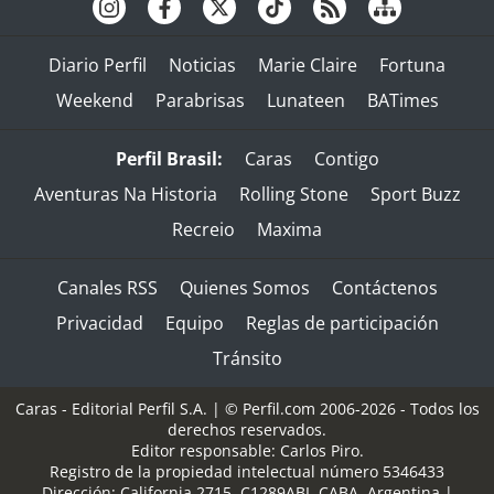
Diario Perfil
Noticias
Marie Claire
Fortuna
Weekend
Parabrisas
Lunateen
BATimes
Perfil Brasil:
Caras
Contigo
Aventuras Na Historia
Rolling Stone
Sport Buzz
Recreio
Maxima
Canales RSS
Quienes Somos
Contáctenos
Privacidad
Equipo
Reglas de participación
Tránsito
Caras - Editorial Perfil S.A.
| © Perfil.com 2006-2026 - Todos los
derechos reservados.
Editor responsable: Carlos Piro.
Registro de la propiedad intelectual número 5346433
Dirección:
California 2715
,
C1289ABI
,
CABA, Argentina
|