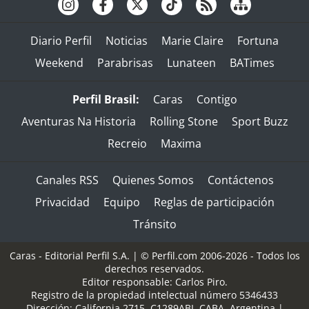
Diario Perfil
Noticias
Marie Claire
Fortuna
Weekend
Parabrisas
Lunateen
BATimes
Perfil Brasil:
Caras
Contigo
Aventuras Na Historia
Rolling Stone
Sport Buzz
Recreio
Maxima
Canales RSS
Quienes Somos
Contáctenos
Privacidad
Equipo
Reglas de participación
Tránsito
Caras - Editorial Perfil S.A.
| © Perfil.com 2006-2026 - Todos los
derechos reservados.
Editor responsable: Carlos Piro.
Registro de la propiedad intelectual número 5346433
Dirección:
California 2715
,
C1289ABI
,
CABA, Argentina
|