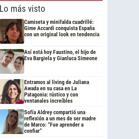
Lo más visto
Camiseta y minifalda cuadrillé:
Gime Accardi conquista España
con un original look en tendencia
Así está hoy Faustino, el hijo de
Eva Bargiela y Gianluca Simeone
Entramos al living de Juliana
Awada en su casa en La
Patagonia: rústico y con
ventanales increíbles
Sofía Aldrey compartió una
reflexión a un mes de ser madre
de Marco: “Fue aprender a
confiar”