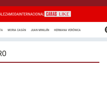
ALEZA
MODA
INTERNACIONAL
CARAS MIAMI
TA
MORIA CASÁN
JUAN MINUJÍN
HERMANA VERÓNICA
CARAS BRASIL
CARAS URUGUAY
RO