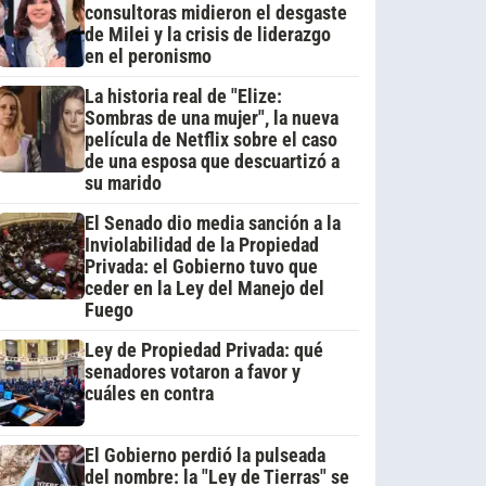
consultoras midieron el desgaste
de Milei y la crisis de liderazgo
en el peronismo
La historia real de "Elize:
Sombras de una mujer", la nueva
película de Netflix sobre el caso
de una esposa que descuartizó a
su marido
El Senado dio media sanción a la
Inviolabilidad de la Propiedad
Privada: el Gobierno tuvo que
ceder en la Ley del Manejo del
Fuego
Ley de Propiedad Privada: qué
senadores votaron a favor y
cuáles en contra
El Gobierno perdió la pulseada
del nombre: la "Ley de Tierras" se