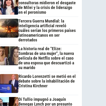
consultoras midieron el desgaste
de Milei y la crisis de liderazgo
en el peronismo
Tercera Guerra Mundial: la
inteligencia artificial reveló
cuáles serían los primeros países
latinoamericanos en ser
derrotados
La historia real de "Elize:
Sombras de una mujer", la nueva
película de Netflix sobre el caso
de una esposa que descuartizó a
su marido
Ricardo Lorenzetti se metió en el
debate sobre la inhabilitación de
Cristina Kirchner
Di Tullio impugnó a Joaquín
Benegas Lynch por un presunto