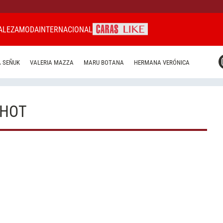
ALEZA
MODA
INTERNACIONAL
CARAS MIAMI
 SEÑUK
VALERIA MAZZA
MARU BOTANA
HERMANA VERÓNICA
CARAS BRASIL
CARAS URUGUAY
 HOT