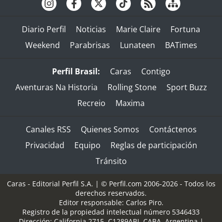
Diario Perfil
Noticias
Marie Claire
Fortuna
Weekend
Parabrisas
Lunateen
BATimes
Perfil Brasil:
Caras
Contigo
Aventuras Na Historia
Rolling Stone
Sport Buzz
Recreio
Maxima
Canales RSS
Quienes Somos
Contáctenos
Privacidad
Equipo
Reglas de participación
Tránsito
Caras - Editorial Perfil S.A.
| © Perfil.com 2006-2026 - Todos los
derechos reservados.
Editor responsable: Carlos Piro.
Registro de la propiedad intelectual número 5346433
Dirección:
California 2715
,
C1289ABI
,
CABA, Argentina
|