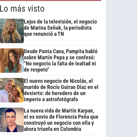
Lo más visto
Lejos de la televisión, el negocio
de Marina Señuk, la periodista
que renunció a TN
Desde Punta Cana, Pampita habló
sobre Martín Pepa y se confesó:
"No negocio la falta de lealtad ni
de respeto"
El nuevo negocio de Nicolás, el
marido de Rocío Guirao Díaz en el
desierto: de heredero de un
imperio a astrofotógrafo
La nueva vida de Martín Karpan,
el ex novio de Florencia Peña que
construyó un negocio con ella y
ahora triunfa en Colombia