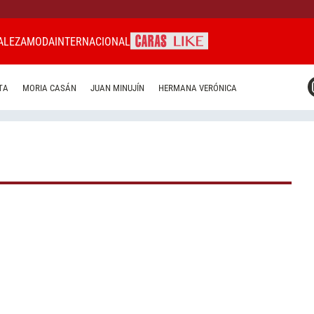
ALEZA
MODA
INTERNACIONAL
CARAS MIAMI
TA
MORIA CASÁN
JUAN MINUJÍN
HERMANA VERÓNICA
CARAS BRASIL
CARAS URUGUAY