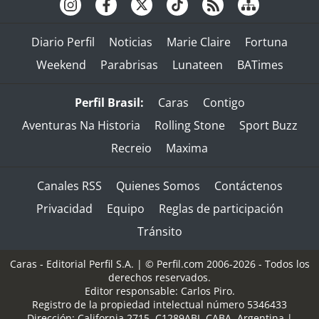
Diario Perfil
Noticias
Marie Claire
Fortuna
Weekend
Parabrisas
Lunateen
BATimes
Perfil Brasil:
Caras
Contigo
Aventuras Na Historia
Rolling Stone
Sport Buzz
Recreio
Maxima
Canales RSS
Quienes Somos
Contáctenos
Privacidad
Equipo
Reglas de participación
Tránsito
Caras - Editorial Perfil S.A.
| © Perfil.com 2006-2026 - Todos los
derechos reservados.
Editor responsable: Carlos Piro.
Registro de la propiedad intelectual número 5346433
Dirección:
California 2715
,
C1289ABI
,
CABA, Argentina
|