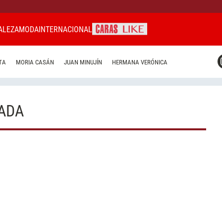
ALEZA
MODA
INTERNACIONAL
CARAS MIAMI
TA
MORIA CASÁN
JUAN MINUJÍN
HERMANA VERÓNICA
CARAS BRASIL
CARAS URUGUAY
IADA