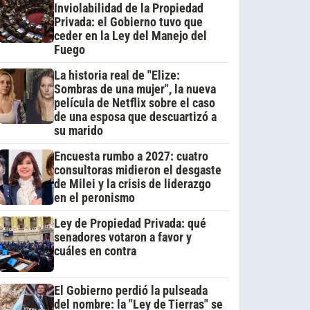
Inviolabilidad de la Propiedad
Privada: el Gobierno tuvo que
ceder en la Ley del Manejo del
Fuego
La historia real de "Elize:
Sombras de una mujer", la nueva
película de Netflix sobre el caso
de una esposa que descuartizó a
su marido
Encuesta rumbo a 2027: cuatro
consultoras midieron el desgaste
de Milei y la crisis de liderazgo
en el peronismo
Ley de Propiedad Privada: qué
senadores votaron a favor y
cuáles en contra
El Gobierno perdió la pulseada
del nombre: la "Ley de Tierras" se