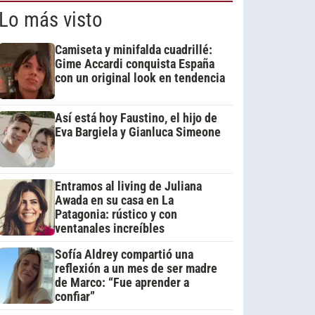
Lo más visto
Camiseta y minifalda cuadrillé:
Gime Accardi conquista España
con un original look en tendencia
Así está hoy Faustino, el hijo de
Eva Bargiela y Gianluca Simeone
Entramos al living de Juliana
Awada en su casa en La
Patagonia: rústico y con
ventanales increíbles
Sofía Aldrey compartió una
reflexión a un mes de ser madre
de Marco: “Fue aprender a
confiar”