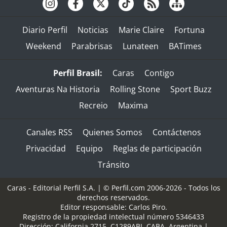
Diario Perfil
Noticias
Marie Claire
Fortuna
Weekend
Parabrisas
Lunateen
BATimes
Perfil Brasil:
Caras
Contigo
Aventuras Na Historia
Rolling Stone
Sport Buzz
Recreio
Maxima
Canales RSS
Quienes Somos
Contáctenos
Privacidad
Equipo
Reglas de participación
Tránsito
Caras - Editorial Perfil S.A.
| © Perfil.com 2006-2026 - Todos los
derechos reservados.
Editor responsable: Carlos Piro.
Registro de la propiedad intelectual número 5346433
Dirección:
California 2715
,
C1289ABI
,
CABA, Argentina
|