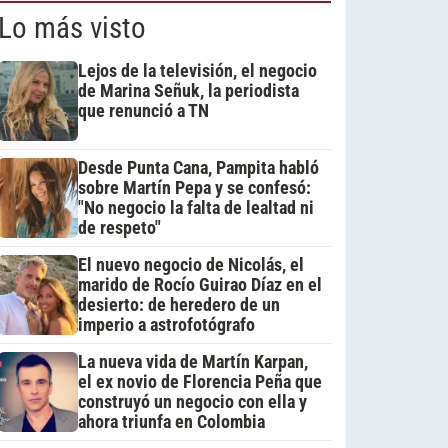
Lo más visto
Lejos de la televisión, el negocio
de Marina Señuk, la periodista
que renunció a TN
Desde Punta Cana, Pampita habló
sobre Martín Pepa y se confesó:
"No negocio la falta de lealtad ni
de respeto"
El nuevo negocio de Nicolás, el
marido de Rocío Guirao Díaz en el
desierto: de heredero de un
imperio a astrofotógrafo
La nueva vida de Martín Karpan,
el ex novio de Florencia Peña que
construyó un negocio con ella y
ahora triunfa en Colombia