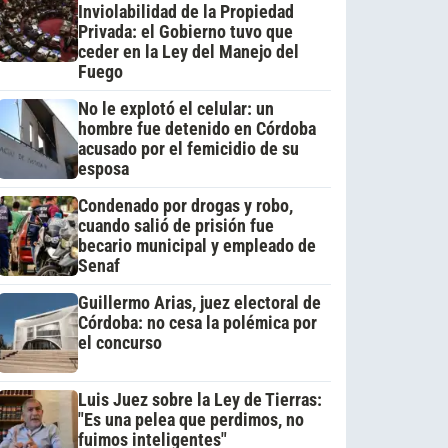
Inviolabilidad de la Propiedad
Privada: el Gobierno tuvo que
ceder en la Ley del Manejo del
Fuego
No le explotó el celular: un
hombre fue detenido en Córdoba
acusado por el femicidio de su
esposa
Condenado por drogas y robo,
cuando salió de prisión fue
becario municipal y empleado de
Senaf
Guillermo Arias, juez electoral de
Córdoba: no cesa la polémica por
el concurso
Luis Juez sobre la Ley de Tierras:
"Es una pelea que perdimos, no
fuimos inteligentes"