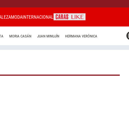
ALEZA
MODA
INTERNACIONAL
CARAS MIAMI
TA
MORIA CASÁN
JUAN MINUJÍN
HERMANA VERÓNICA
CARAS BRASIL
CARAS URUGUAY