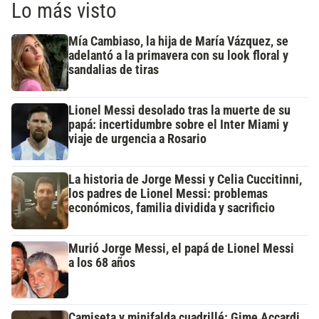
Lo más visto
Mía Cambiaso, la hija de María Vázquez, se
adelantó a la primavera con su look floral y
sandalias de tiras
Lionel Messi desolado tras la muerte de su
papá: incertidumbre sobre el Inter Miami y
viaje de urgencia a Rosario
La historia de Jorge Messi y Celia Cuccitinni,
los padres de Lionel Messi: problemas
económicos, familia dividida y sacrificio
Murió Jorge Messi, el papá de Lionel Messi
a los 68 años
Camiseta y minifalda cuadrillé: Gime Accardi