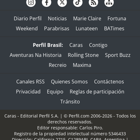
Diario Perfil
Noticias
Marie Claire
Fortuna
Weekend
Parabrisas
Lunateen
BATimes
Perfil Brasil:
Caras
Contigo
Aventuras Na Historia
Rolling Stone
Sport Buzz
Recreio
Maxima
Canales RSS
Quienes Somos
Contáctenos
Privacidad
Equipo
Reglas de participación
Tránsito
Caras - Editorial Perfil S.A.
| © Perfil.com 2006-2026 - Todos los
derechos reservados.
Editor responsable: Carlos Piro.
Registro de la propiedad intelectual número 5346433
Dirección:
California 2715
,
C1289ABI
,
CABA, Argentina
|