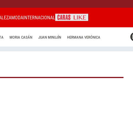
ALEZA
MODA
INTERNACIONAL
CARAS MIAMI
TA
MORIA CASÁN
JUAN MINUJÍN
HERMANA VERÓNICA
CARAS BRASIL
CARAS URUGUAY