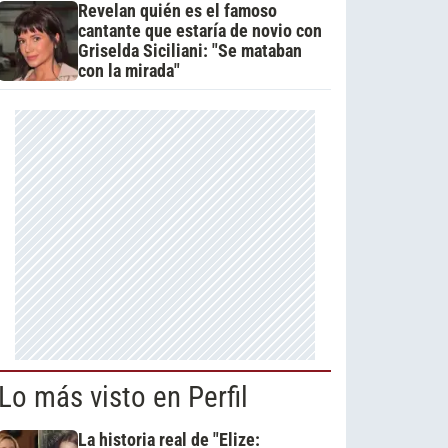
Revelan quién es el famoso
cantante que estaría de novio con
Griselda Siciliani: "Se mataban
con la mirada"
Lo más visto en Perfil
La historia real de "Elize: