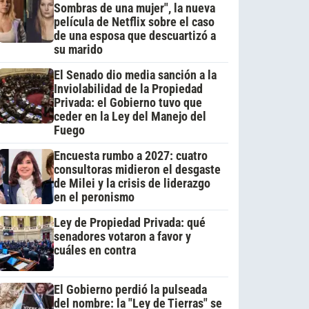
Sombras de una mujer", la nueva
película de Netflix sobre el caso
de una esposa que descuartizó a
su marido
El Senado dio media sanción a la
Inviolabilidad de la Propiedad
Privada: el Gobierno tuvo que
ceder en la Ley del Manejo del
Fuego
Encuesta rumbo a 2027: cuatro
consultoras midieron el desgaste
de Milei y la crisis de liderazgo
en el peronismo
Ley de Propiedad Privada: qué
senadores votaron a favor y
cuáles en contra
El Gobierno perdió la pulseada
del nombre: la "Ley de Tierras" se