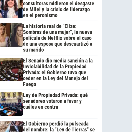
consultoras midieron el desgaste
de Milei y la crisis de liderazgo
en el peronismo
La historia real de "Elize:
Sombras de una mujer", la nueva
película de Netflix sobre el caso
de una esposa que descuartizó a
su marido
El Senado dio media sanción a la
Inviolabilidad de la Propiedad
Privada: el Gobierno tuvo que
ceder en la Ley del Manejo del
Fuego
Ley de Propiedad Privada: qué
senadores votaron a favor y
cuáles en contra
El Gobierno perdió la pulseada
del nombre: la "Ley de Tierras" se