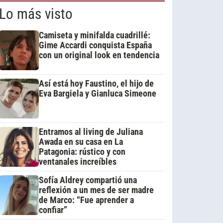
Lo más visto
Camiseta y minifalda cuadrillé:
Gime Accardi conquista España
con un original look en tendencia
Así está hoy Faustino, el hijo de
Eva Bargiela y Gianluca Simeone
Entramos al living de Juliana
Awada en su casa en La
Patagonia: rústico y con
ventanales increíbles
Sofía Aldrey compartió una
reflexión a un mes de ser madre
de Marco: “Fue aprender a
confiar”