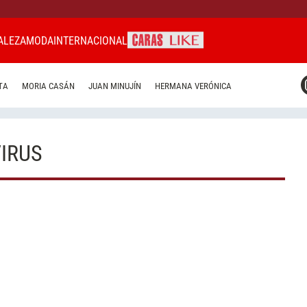
ALEZA
MODA
INTERNACIONAL
CARAS MIAMI
TA
MORIA CASÁN
JUAN MINUJÍN
HERMANA VERÓNICA
CARAS BRASIL
CARAS URUGUAY
IRUS