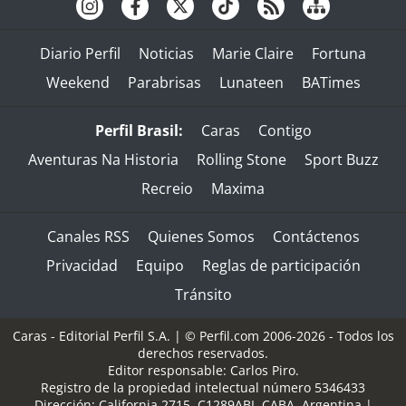
Diario Perfil
Noticias
Marie Claire
Fortuna
Weekend
Parabrisas
Lunateen
BATimes
Perfil Brasil:
Caras
Contigo
Aventuras Na Historia
Rolling Stone
Sport Buzz
Recreio
Maxima
Canales RSS
Quienes Somos
Contáctenos
Privacidad
Equipo
Reglas de participación
Tránsito
Caras - Editorial Perfil S.A.
| © Perfil.com 2006-2026 - Todos los
derechos reservados.
Editor responsable: Carlos Piro.
Registro de la propiedad intelectual número 5346433
Dirección:
California 2715
,
C1289ABI
,
CABA, Argentina
|