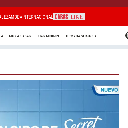
ALEZA
MODA
INTERNACIONAL
CARAS MIAMI
TA
MORIA CASÁN
JUAN MINUJÍN
HERMANA VERÓNICA
CARAS BRASIL
CARAS URUGUAY