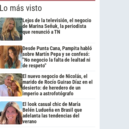
Lo más visto
Lejos de la televisión, el negocio
de Marina Señuk, la periodista
que renunció a TN
Desde Punta Cana, Pampita habló
sobre Martín Pepa y se confesó:
"No negocio la falta de lealtad ni
de respeto"
El nuevo negocio de Nicolás, el
marido de Rocío Guirao Díaz en el
desierto: de heredero de un
imperio a astrofotógrafo
El look casual chic de María
Belén Ludueña en Brasil que
adelanta las tendencias del
verano