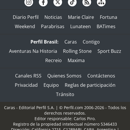
Diario Perfil
Noticias
Marie Claire
Fortuna
Weekend
Parabrisas
Lunateen
BATimes
Perfil Brasil:
Caras
Contigo
Aventuras Na Historia
Rolling Stone
Sport Buzz
Recreio
Maxima
Canales RSS
Quienes Somos
Contáctenos
Privacidad
Equipo
Reglas de participación
Tránsito
Caras - Editorial Perfil S.A.
| © Perfil.com 2006-2026 - Todos los
derechos reservados.
Editor responsable: Carlos Piro.
Registro de la propiedad intelectual número 5346433
Dirección:
California 2715
,
C1289ABI
,
CABA, Argentina
|