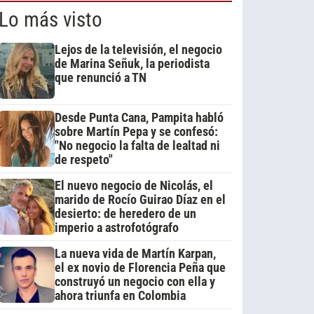
Lo más visto
Lejos de la televisión, el negocio
de Marina Señuk, la periodista
que renunció a TN
Desde Punta Cana, Pampita habló
sobre Martín Pepa y se confesó:
"No negocio la falta de lealtad ni
de respeto"
El nuevo negocio de Nicolás, el
marido de Rocío Guirao Díaz en el
desierto: de heredero de un
imperio a astrofotógrafo
La nueva vida de Martín Karpan,
el ex novio de Florencia Peña que
construyó un negocio con ella y
ahora triunfa en Colombia