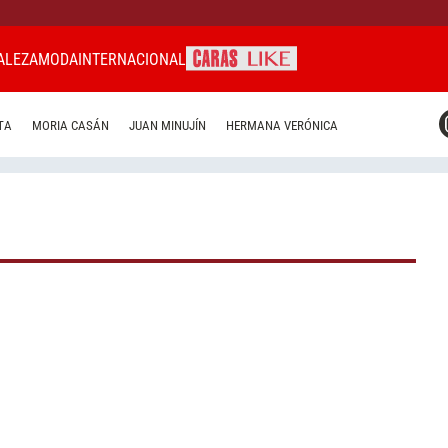
ALEZA
MODA
INTERNACIONAL
CARAS MIAMI
TA
MORIA CASÁN
JUAN MINUJÍN
HERMANA VERÓNICA
CARAS BRASIL
CARAS URUGUAY