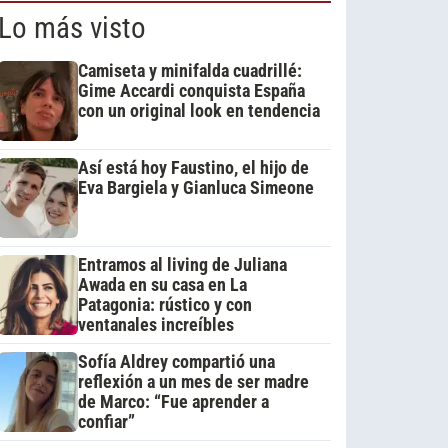
Lo más visto
Camiseta y minifalda cuadrillé:
Gime Accardi conquista España
con un original look en tendencia
Así está hoy Faustino, el hijo de
Eva Bargiela y Gianluca Simeone
Entramos al living de Juliana
Awada en su casa en La
Patagonia: rústico y con
ventanales increíbles
Sofía Aldrey compartió una
reflexión a un mes de ser madre
de Marco: “Fue aprender a
confiar”