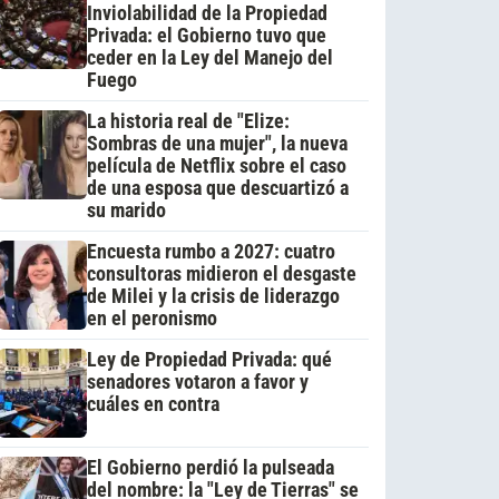
Inviolabilidad de la Propiedad
Privada: el Gobierno tuvo que
ceder en la Ley del Manejo del
Fuego
La historia real de "Elize:
Sombras de una mujer", la nueva
película de Netflix sobre el caso
de una esposa que descuartizó a
su marido
Encuesta rumbo a 2027: cuatro
consultoras midieron el desgaste
de Milei y la crisis de liderazgo
en el peronismo
Ley de Propiedad Privada: qué
senadores votaron a favor y
cuáles en contra
El Gobierno perdió la pulseada
del nombre: la "Ley de Tierras" se