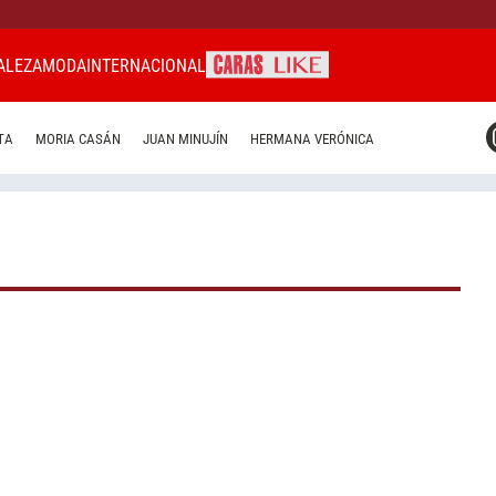
ALEZA
MODA
INTERNACIONAL
CARAS MIAMI
TA
MORIA CASÁN
JUAN MINUJÍN
HERMANA VERÓNICA
CARAS BRASIL
CARAS URUGUAY