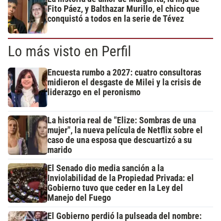
Fito Páez, y Balthazar Murillo, el chico que
conquistó a todos en la serie de Tévez
Lo más visto en Perfil
Encuesta rumbo a 2027: cuatro consultoras
midieron el desgaste de Milei y la crisis de
liderazgo en el peronismo
La historia real de "Elize: Sombras de una
mujer", la nueva película de Netflix sobre el
caso de una esposa que descuartizó a su
marido
El Senado dio media sanción a la
Inviolabilidad de la Propiedad Privada: el
Gobierno tuvo que ceder en la Ley del
Manejo del Fuego
El Gobierno perdió la pulseada del nombre: