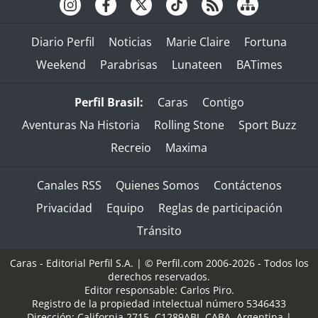
Diario Perfil
Noticias
Marie Claire
Fortuna
Weekend
Parabrisas
Lunateen
BATimes
Perfil Brasil:
Caras
Contigo
Aventuras Na Historia
Rolling Stone
Sport Buzz
Recreio
Maxima
Canales RSS
Quienes Somos
Contáctenos
Privacidad
Equipo
Reglas de participación
Tránsito
Caras - Editorial Perfil S.A.
| © Perfil.com 2006-2026 - Todos los
derechos reservados.
Editor responsable: Carlos Piro.
Registro de la propiedad intelectual número 5346433
Dirección:
California 2715
,
C1289ABI
,
CABA, Argentina
|