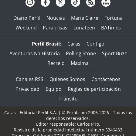
Diario Perfil
Noticias
Marie Claire
Fortuna
Weekend
Parabrisas
Lunateen
BATimes
Perfil Brasil:
Caras
Contigo
Aventuras Na Historia
Rolling Stone
Sport Buzz
Recreio
Maxima
Canales RSS
Quienes Somos
Contáctenos
Privacidad
Equipo
Reglas de participación
Tránsito
Caras - Editorial Perfil S.A.
| © Perfil.com 2006-2026 - Todos los
derechos reservados.
Editor responsable: Carlos Piro.
Registro de la propiedad intelectual número 5346433
Dirección:
California 2715
,
C1289ABI
,
CABA, Argentina
|