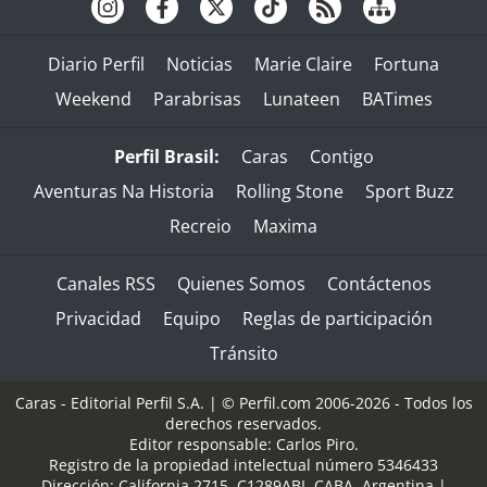
Diario Perfil
Noticias
Marie Claire
Fortuna
Weekend
Parabrisas
Lunateen
BATimes
Perfil Brasil:
Caras
Contigo
Aventuras Na Historia
Rolling Stone
Sport Buzz
Recreio
Maxima
Canales RSS
Quienes Somos
Contáctenos
Privacidad
Equipo
Reglas de participación
Tránsito
Caras - Editorial Perfil S.A.
| © Perfil.com 2006-2026 - Todos los
derechos reservados.
Editor responsable: Carlos Piro.
Registro de la propiedad intelectual número 5346433
Dirección:
California 2715
,
C1289ABI
,
CABA, Argentina
|