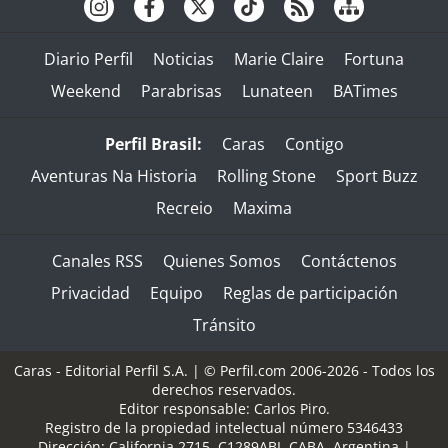
Diario Perfil
Noticias
Marie Claire
Fortuna
Weekend
Parabrisas
Lunateen
BATimes
Perfil Brasil:
Caras
Contigo
Aventuras Na Historia
Rolling Stone
Sport Buzz
Recreio
Maxima
Canales RSS
Quienes Somos
Contáctenos
Privacidad
Equipo
Reglas de participación
Tránsito
Caras - Editorial Perfil S.A.
| © Perfil.com 2006-2026 - Todos los
derechos reservados.
Editor responsable: Carlos Piro.
Registro de la propiedad intelectual número 5346433
Dirección:
California 2715
,
C1289ABI
,
CABA, Argentina
|