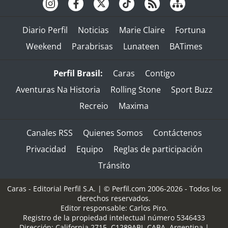
Diario Perfil
Noticias
Marie Claire
Fortuna
Weekend
Parabrisas
Lunateen
BATimes
Perfil Brasil:
Caras
Contigo
Aventuras Na Historia
Rolling Stone
Sport Buzz
Recreio
Maxima
Canales RSS
Quienes Somos
Contáctenos
Privacidad
Equipo
Reglas de participación
Tránsito
Caras - Editorial Perfil S.A.
| © Perfil.com 2006-2026 - Todos los
derechos reservados.
Editor responsable: Carlos Piro.
Registro de la propiedad intelectual número 5346433
Dirección:
California 2715
,
C1289ABI
,
CABA, Argentina
|