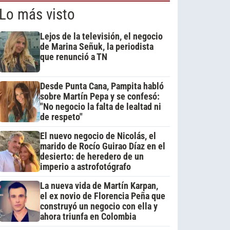
Lo más visto
Lejos de la televisión, el negocio
de Marina Señuk, la periodista
que renunció a TN
Desde Punta Cana, Pampita habló
sobre Martín Pepa y se confesó:
"No negocio la falta de lealtad ni
de respeto"
El nuevo negocio de Nicolás, el
marido de Rocío Guirao Díaz en el
desierto: de heredero de un
imperio a astrofotógrafo
La nueva vida de Martín Karpan,
el ex novio de Florencia Peña que
construyó un negocio con ella y
ahora triunfa en Colombia