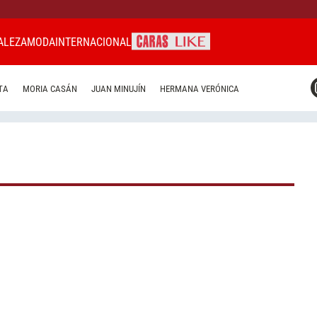
ALEZA
MODA
INTERNACIONAL
CARAS MIAMI
TA
MORIA CASÁN
JUAN MINUJÍN
HERMANA VERÓNICA
CARAS BRASIL
CARAS URUGUAY