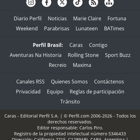
Diario Perfil
Noticias
Marie Claire
Fortuna
Weekend
Parabrisas
Lunateen
BATimes
Perfil Brasil:
Caras
Contigo
Aventuras Na Historia
Rolling Stone
Sport Buzz
Recreio
Maxima
Canales RSS
Quienes Somos
Contáctenos
Privacidad
Equipo
Reglas de participación
Tránsito
Caras - Editorial Perfil S.A.
| © Perfil.com 2006-2026 - Todos los
derechos reservados.
Editor responsable: Carlos Piro.
Registro de la propiedad intelectual número 5346433
Dirección:
California 2715
,
C1289ABI
,
CABA, Argentina
|