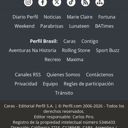
Diario Perfil
Noticias
Marie Claire
Fortuna
Weekend
Parabrisas
Lunateen
BATimes
Perfil Brasil:
Caras
Contigo
Aventuras Na Historia
Rolling Stone
Sport Buzz
Recreio
Maxima
Canales RSS
Quienes Somos
Contáctenos
Privacidad
Equipo
Reglas de participación
Tránsito
Caras - Editorial Perfil S.A.
| © Perfil.com 2006-2026 - Todos los
derechos reservados.
Editor responsable: Carlos Piro.
Registro de la propiedad intelectual número 5346433
Dirección:
California 2715
,
C1289ABI
,
CABA, Argentina
|