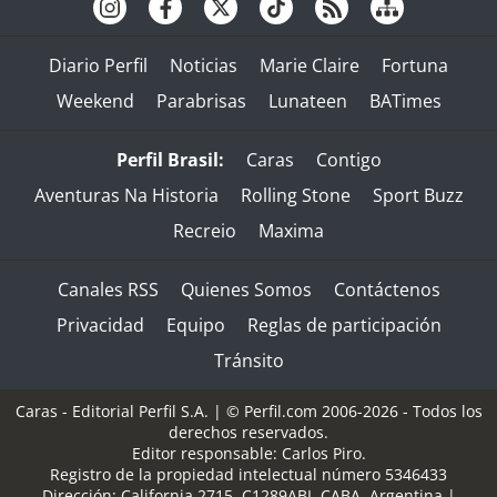
Diario Perfil
Noticias
Marie Claire
Fortuna
Weekend
Parabrisas
Lunateen
BATimes
Perfil Brasil:
Caras
Contigo
Aventuras Na Historia
Rolling Stone
Sport Buzz
Recreio
Maxima
Canales RSS
Quienes Somos
Contáctenos
Privacidad
Equipo
Reglas de participación
Tránsito
Caras - Editorial Perfil S.A.
| © Perfil.com 2006-2026 - Todos los
derechos reservados.
Editor responsable: Carlos Piro.
Registro de la propiedad intelectual número 5346433
Dirección:
California 2715
,
C1289ABI
,
CABA, Argentina
|