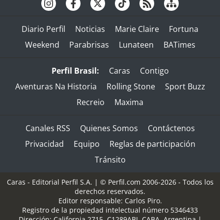
Diario Perfil
Noticias
Marie Claire
Fortuna
Weekend
Parabrisas
Lunateen
BATimes
Perfil Brasil:
Caras
Contigo
Aventuras Na Historia
Rolling Stone
Sport Buzz
Recreio
Maxima
Canales RSS
Quienes Somos
Contáctenos
Privacidad
Equipo
Reglas de participación
Tránsito
Caras - Editorial Perfil S.A.
| © Perfil.com 2006-2026 - Todos los
derechos reservados.
Editor responsable: Carlos Piro.
Registro de la propiedad intelectual número 5346433
Dirección:
California 2715
,
C1289ABI
,
CABA, Argentina
|