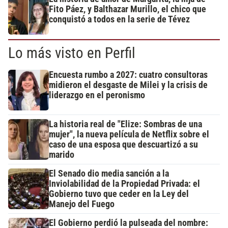
Fito Páez, y Balthazar Murillo, el chico que
conquistó a todos en la serie de Tévez
Lo más visto en Perfil
Encuesta rumbo a 2027: cuatro consultoras
midieron el desgaste de Milei y la crisis de
liderazgo en el peronismo
La historia real de "Elize: Sombras de una
mujer", la nueva película de Netflix sobre el
caso de una esposa que descuartizó a su
marido
El Senado dio media sanción a la
Inviolabilidad de la Propiedad Privada: el
Gobierno tuvo que ceder en la Ley del
Manejo del Fuego
El Gobierno perdió la pulseada del nombre: