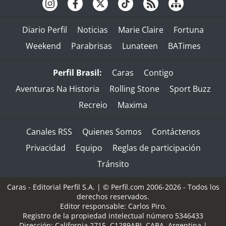
Diario Perfil
Noticias
Marie Claire
Fortuna
Weekend
Parabrisas
Lunateen
BATimes
Perfil Brasil:
Caras
Contigo
Aventuras Na Historia
Rolling Stone
Sport Buzz
Recreio
Maxima
Canales RSS
Quienes Somos
Contáctenos
Privacidad
Equipo
Reglas de participación
Tránsito
Caras - Editorial Perfil S.A.
| © Perfil.com 2006-2026 - Todos los
derechos reservados.
Editor responsable: Carlos Piro.
Registro de la propiedad intelectual número 5346433
Dirección:
California 2715
,
C1289ABI
,
CABA, Argentina
|