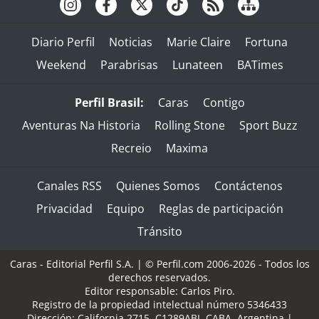
Diario Perfil
Noticias
Marie Claire
Fortuna
Weekend
Parabrisas
Lunateen
BATimes
Perfil Brasil:
Caras
Contigo
Aventuras Na Historia
Rolling Stone
Sport Buzz
Recreio
Maxima
Canales RSS
Quienes Somos
Contáctenos
Privacidad
Equipo
Reglas de participación
Tránsito
Caras - Editorial Perfil S.A.
| © Perfil.com 2006-2026 - Todos los
derechos reservados.
Editor responsable: Carlos Piro.
Registro de la propiedad intelectual número 5346433
Dirección:
California 2715
,
C1289ABI
,
CABA, Argentina
|