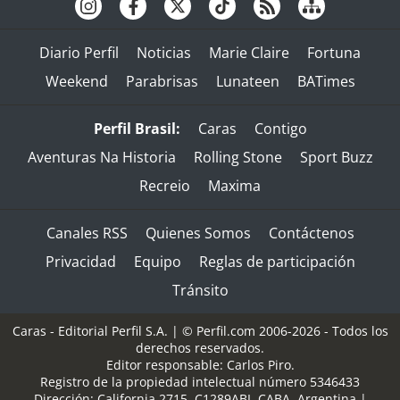
Diario Perfil
Noticias
Marie Claire
Fortuna
Weekend
Parabrisas
Lunateen
BATimes
Perfil Brasil:
Caras
Contigo
Aventuras Na Historia
Rolling Stone
Sport Buzz
Recreio
Maxima
Canales RSS
Quienes Somos
Contáctenos
Privacidad
Equipo
Reglas de participación
Tránsito
Caras - Editorial Perfil S.A.
| © Perfil.com 2006-2026 - Todos los
derechos reservados.
Editor responsable: Carlos Piro.
Registro de la propiedad intelectual número 5346433
Dirección:
California 2715
,
C1289ABI
,
CABA, Argentina
|