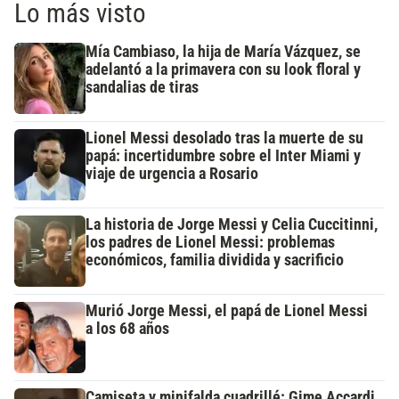
Lo más visto
Mía Cambiaso, la hija de María Vázquez, se
adelantó a la primavera con su look floral y
sandalias de tiras
Lionel Messi desolado tras la muerte de su
papá: incertidumbre sobre el Inter Miami y
viaje de urgencia a Rosario
La historia de Jorge Messi y Celia Cuccitinni,
los padres de Lionel Messi: problemas
económicos, familia dividida y sacrificio
Murió Jorge Messi, el papá de Lionel Messi
a los 68 años
Camiseta y minifalda cuadrillé: Gime Accardi