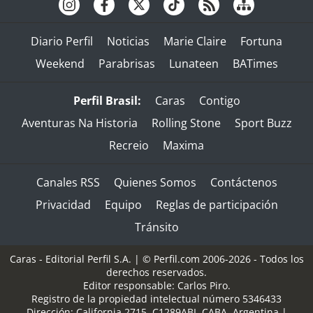
Diario Perfil
Noticias
Marie Claire
Fortuna
Weekend
Parabrisas
Lunateen
BATimes
Perfil Brasil:
Caras
Contigo
Aventuras Na Historia
Rolling Stone
Sport Buzz
Recreio
Maxima
Canales RSS
Quienes Somos
Contáctenos
Privacidad
Equipo
Reglas de participación
Tránsito
Caras - Editorial Perfil S.A.
| © Perfil.com 2006-2026 - Todos los
derechos reservados.
Editor responsable: Carlos Piro.
Registro de la propiedad intelectual número 5346433
Dirección:
California 2715
,
C1289ABI
,
CABA, Argentina
|