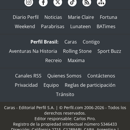
Diario Perfil
Noticias
Marie Claire
Fortuna
Weekend
Parabrisas
Lunateen
BATimes
Perfil Brasil:
Caras
Contigo
Aventuras Na Historia
Rolling Stone
Sport Buzz
Recreio
Maxima
Canales RSS
Quienes Somos
Contáctenos
Privacidad
Equipo
Reglas de participación
Tránsito
Caras - Editorial Perfil S.A.
| © Perfil.com 2006-2026 - Todos los
derechos reservados.
Editor responsable: Carlos Piro.
Registro de la propiedad intelectual número 5346433
Dirección:
California 2715
,
C1289ABI
,
CABA, Argentina
|