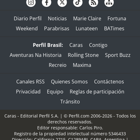
Diario Perfil
Noticias
Marie Claire
Fortuna
Weekend
Parabrisas
Lunateen
BATimes
Perfil Brasil:
Caras
Contigo
Aventuras Na Historia
Rolling Stone
Sport Buzz
Recreio
Maxima
Canales RSS
Quienes Somos
Contáctenos
Privacidad
Equipo
Reglas de participación
Tránsito
Caras - Editorial Perfil S.A.
| © Perfil.com 2006-2026 - Todos los
derechos reservados.
Editor responsable: Carlos Piro.
Registro de la propiedad intelectual número 5346433
Dirección:
California 2715
,
C1289ABI
,
CABA, Argentina
|