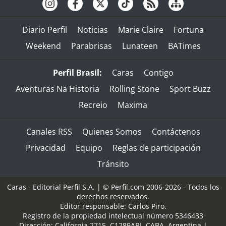
Diario Perfil
Noticias
Marie Claire
Fortuna
Weekend
Parabrisas
Lunateen
BATimes
Perfil Brasil:
Caras
Contigo
Aventuras Na Historia
Rolling Stone
Sport Buzz
Recreio
Maxima
Canales RSS
Quienes Somos
Contáctenos
Privacidad
Equipo
Reglas de participación
Tránsito
Caras - Editorial Perfil S.A.
| © Perfil.com 2006-2026 - Todos los
derechos reservados.
Editor responsable: Carlos Piro.
Registro de la propiedad intelectual número 5346433
Dirección:
California 2715
,
C1289ABI
,
CABA, Argentina
|