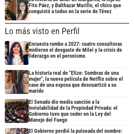
Fito Páez, y Balthazar Murillo, el chico que
conquistó a todos en la serie de Tévez
Lo más visto en Perfil
Encuesta rumbo a 2027: cuatro consultoras
midieron el desgaste de Milei y la crisis de
liderazgo en el peronismo
La historia real de "Elize: Sombras de una
mujer", la nueva película de Netflix sobre el
caso de una esposa que descuartizó a su
marido
El Senado dio media sanción a la
Inviolabilidad de la Propiedad Privada: el
Gobierno tuvo que ceder en la Ley del
Manejo del Fuego
El Gobierno perdió la pulseada del nombre: