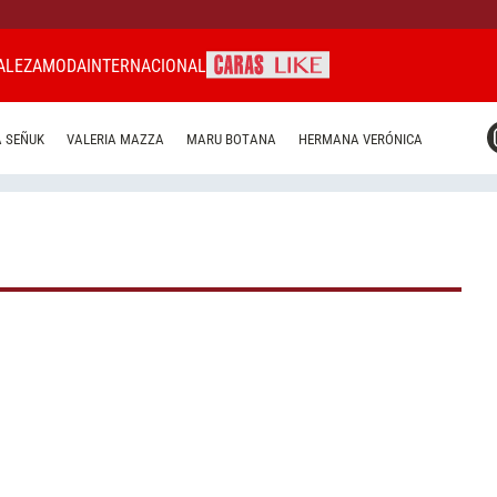
ALEZA
MODA
INTERNACIONAL
CARAS MIAMI
 SEÑUK
VALERIA MAZZA
MARU BOTANA
HERMANA VERÓNICA
CARAS BRASIL
CARAS URUGUAY