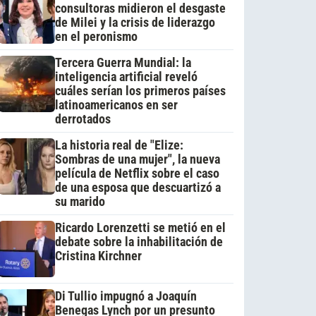
consultoras midieron el desgaste
de Milei y la crisis de liderazgo
en el peronismo
Tercera Guerra Mundial: la
inteligencia artificial reveló
cuáles serían los primeros países
latinoamericanos en ser
derrotados
La historia real de "Elize:
Sombras de una mujer", la nueva
película de Netflix sobre el caso
de una esposa que descuartizó a
su marido
Ricardo Lorenzetti se metió en el
debate sobre la inhabilitación de
Cristina Kirchner
Di Tullio impugnó a Joaquín
Benegas Lynch por un presunto