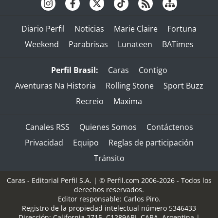
Diario Perfil
Noticias
Marie Claire
Fortuna
Weekend
Parabrisas
Lunateen
BATimes
Perfil Brasil:
Caras
Contigo
Aventuras Na Historia
Rolling Stone
Sport Buzz
Recreio
Maxima
Canales RSS
Quienes Somos
Contáctenos
Privacidad
Equipo
Reglas de participación
Tránsito
Caras - Editorial Perfil S.A.
| © Perfil.com 2006-2026 - Todos los
derechos reservados.
Editor responsable: Carlos Piro.
Registro de la propiedad intelectual número 5346433
Dirección:
California 2715
,
C1289ABI
,
CABA, Argentina
|