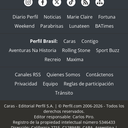
Diario Perfil
Noticias
Marie Claire
Fortuna
Weekend
Parabrisas
Lunateen
BATimes
Perfil Brasil:
Caras
Contigo
Aventuras Na Historia
Rolling Stone
Sport Buzz
Recreio
Maxima
Canales RSS
Quienes Somos
Contáctenos
Privacidad
Equipo
Reglas de participación
Tránsito
Caras - Editorial Perfil S.A.
| © Perfil.com 2006-2026 - Todos los
derechos reservados.
Editor responsable: Carlos Piro.
Registro de la propiedad intelectual número 5346433
Dirección:
California 2715
,
C1289ABI
,
CABA, Argentina
|