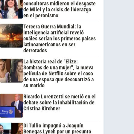
consultoras midieron el desgaste
de Milei y la crisis de liderazgo
en el peronismo
Tercera Guerra Mundial: la
inteligencia artificial reveló
cuáles serían los primeros países
latinoamericanos en ser
derrotados
La historia real de "Elize:
Sombras de una mujer", la nueva
película de Netflix sobre el caso
de una esposa que descuartizó a
su marido
Ricardo Lorenzetti se metió en el
debate sobre la inhabilitación de
Cristina Kirchner
Di Tullio impugnó a Joaquín
Benegas Lynch por un presunto