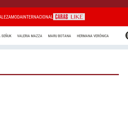
ALEZA
MODA
INTERNACIONAL
CARAS MIAMI
 SEÑUK
VALERIA MAZZA
MARU BOTANA
HERMANA VERÓNICA
CARAS BRASIL
CARAS URUGUAY