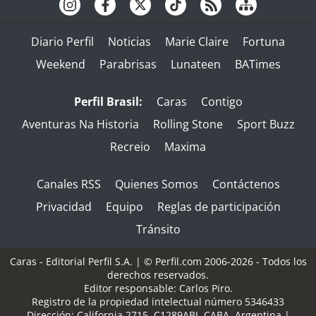
Diario Perfil
Noticias
Marie Claire
Fortuna
Weekend
Parabrisas
Lunateen
BATimes
Perfil Brasil:
Caras
Contigo
Aventuras Na Historia
Rolling Stone
Sport Buzz
Recreio
Maxima
Canales RSS
Quienes Somos
Contáctenos
Privacidad
Equipo
Reglas de participación
Tránsito
Caras - Editorial Perfil S.A.
| © Perfil.com 2006-2026 - Todos los
derechos reservados.
Editor responsable: Carlos Piro.
Registro de la propiedad intelectual número 5346433
Dirección:
California 2715
,
C1289ABI
,
CABA, Argentina
|