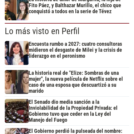
Fito Páez, y Balthazar Murillo, el chico que
conquistó a todos en la serie de Tévez
Lo más visto en Perfil
Encuesta rumbo a 2027: cuatro consultoras
midieron el desgaste de Milei y la crisis de
liderazgo en el peronismo
La historia real de "Elize: Sombras de una
mujer", la nueva película de Netflix sobre el
caso de una esposa que descuartizó a su
marido
El Senado dio media sanción a la
Inviolabilidad de la Propiedad Privada: el
Gobierno tuvo que ceder en la Ley del
Manejo del Fuego
El Gobierno perdió la pulseada del nombre: