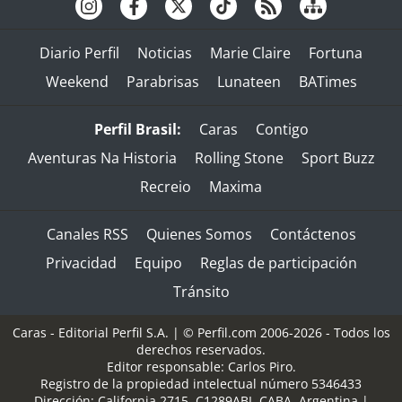
Diario Perfil
Noticias
Marie Claire
Fortuna
Weekend
Parabrisas
Lunateen
BATimes
Perfil Brasil:
Caras
Contigo
Aventuras Na Historia
Rolling Stone
Sport Buzz
Recreio
Maxima
Canales RSS
Quienes Somos
Contáctenos
Privacidad
Equipo
Reglas de participación
Tránsito
Caras - Editorial Perfil S.A.
| © Perfil.com 2006-2026 - Todos los
derechos reservados.
Editor responsable: Carlos Piro.
Registro de la propiedad intelectual número 5346433
Dirección:
California 2715
,
C1289ABI
,
CABA, Argentina
|