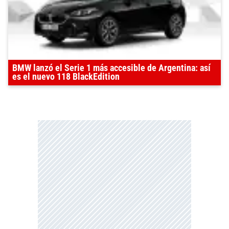
BMW lanzó el Serie 1 más accesible de Argentina: así
es el nuevo 118 BlackEdition