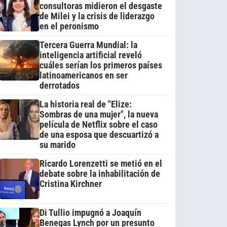
consultoras midieron el desgaste
de Milei y la crisis de liderazgo
en el peronismo
Tercera Guerra Mundial: la
inteligencia artificial reveló
cuáles serían los primeros países
latinoamericanos en ser
derrotados
La historia real de "Elize:
Sombras de una mujer", la nueva
película de Netflix sobre el caso
de una esposa que descuartizó a
su marido
Ricardo Lorenzetti se metió en el
debate sobre la inhabilitación de
Cristina Kirchner
Di Tullio impugnó a Joaquín
Benegas Lynch por un presunto