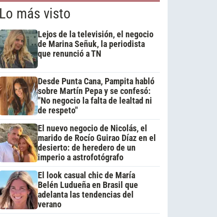
Lo más visto
Lejos de la televisión, el negocio
de Marina Señuk, la periodista
que renunció a TN
Desde Punta Cana, Pampita habló
sobre Martín Pepa y se confesó:
"No negocio la falta de lealtad ni
de respeto"
El nuevo negocio de Nicolás, el
marido de Rocío Guirao Díaz en el
desierto: de heredero de un
imperio a astrofotógrafo
El look casual chic de María
Belén Ludueña en Brasil que
adelanta las tendencias del
verano