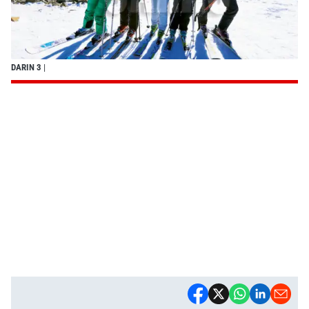
DARIN 3
|