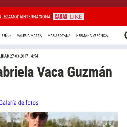
ALEZA
MODA
INTERNACIONAL
CARAS MIAMI
 SEÑUK
VALERIA MAZZA
MARU BOTANA
HERMANA VERÓNICA
CARAS BRASIL
CARAS URUGUAY
IDAD
27-03-2017 14:54
Gabriela Vaca Guzmán
Galería de fotos