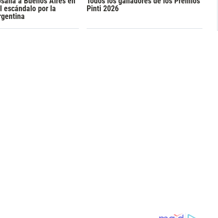
osalía a Buenos Aires en
Todos los ganadores de los Premios
l escándalo por la
Pinti 2026
rgentina