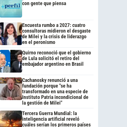
con gente que piensa
Encuesta rumbo a 2027: cuatro
consultoras midieron el desgaste
de Milei y la crisis de liderazgo
en el peronismo
Quirno reconoció que el gobierno
de Lula solicitó el retiro del
embajador argentino en Brasil
Cachanosky renunció a una
fundación porque "se ha
transformado en una especie de
Instituto Patria incondicional de
la gestión de Milei"
Tercera Guerra Mundial: la
inteligencia artificial reveló
cuáles serían los primeros países