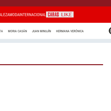
ALEZA
MODA
INTERNACIONAL
CARAS MIAMI
TA
MORIA CASÁN
JUAN MINUJÍN
HERMANA VERÓNICA
CARAS BRASIL
CARAS URUGUAY