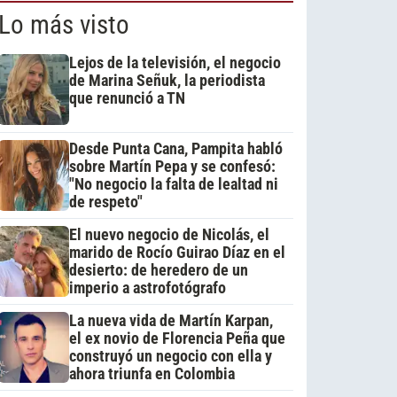
Lo más visto
Lejos de la televisión, el negocio
de Marina Señuk, la periodista
que renunció a TN
Desde Punta Cana, Pampita habló
sobre Martín Pepa y se confesó:
"No negocio la falta de lealtad ni
de respeto"
El nuevo negocio de Nicolás, el
marido de Rocío Guirao Díaz en el
desierto: de heredero de un
imperio a astrofotógrafo
La nueva vida de Martín Karpan,
el ex novio de Florencia Peña que
construyó un negocio con ella y
ahora triunfa en Colombia