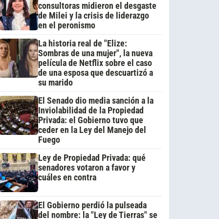
consultoras midieron el desgaste
de Milei y la crisis de liderazgo
en el peronismo
La historia real de "Elize:
Sombras de una mujer", la nueva
película de Netflix sobre el caso
de una esposa que descuartizó a
su marido
El Senado dio media sanción a la
Inviolabilidad de la Propiedad
Privada: el Gobierno tuvo que
ceder en la Ley del Manejo del
Fuego
Ley de Propiedad Privada: qué
senadores votaron a favor y
cuáles en contra
El Gobierno perdió la pulseada
del nombre: la "Ley de Tierras" se